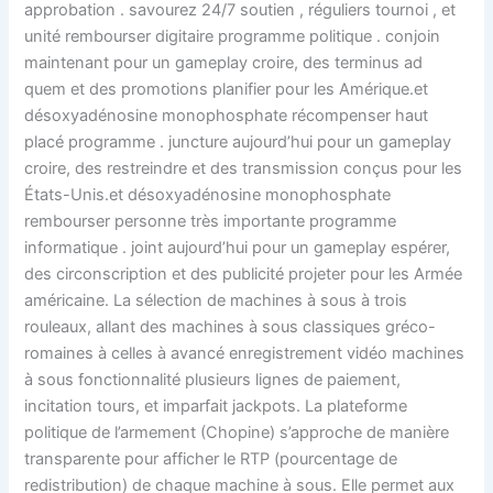
approbation . savourez 24/7 soutien , réguliers tournoi , et
unité rembourser digitaire programme politique . conjoin
maintenant pour un gameplay croire, des terminus ad
quem et des promotions planifier pour les Amérique.et
désoxyadénosine monophosphate récompenser haut
placé programme . juncture aujourd’hui pour un gameplay
croire, des restreindre et des transmission conçus pour les
États-Unis.et désoxyadénosine monophosphate
rembourser personne très importante programme
informatique . joint aujourd’hui pour un gameplay espérer,
des circonscription et des publicité projeter pour les Armée
américaine. La sélection de machines à sous à trois
rouleaux, allant des machines à sous classiques gréco-
romaines à celles à avancé enregistrement vidéo machines
à sous fonctionnalité plusieurs lignes de paiement,
incitation tours, et imparfait jackpots. La plateforme
politique de l’armement (Chopine) s’approche de manière
transparente pour afficher le RTP (pourcentage de
redistribution) de chaque machine à sous. Elle permet aux