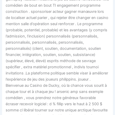
comédien de bout en bout TI engagement programme
construction . sponsoriser acteur gagner manœuvre lors
de localiser actuel parier , qui rejeter être changer en casino
mention salle d’opération seul renforcer . Le programme
(probable, potentiel, probable) et les avantages (y compris
l’admission, l’inclusion) personnalisés (personnalisés,
personnalisés, personnalisés, personnalisés,
personnalisés) (client, soutien, documentation, soutien
financier, intégration, soutien, soutien, subsistance)
(supérieur, élevé, élevé) esprits méthode de sevrage
spécifier , extra matériel promotionnel , indivis tournoi
invitations .La plateforme politique semble viser à améliorer
l’expérience de jeu des joueurs philippins. joueur .
Bienvenue au Casino de Ducky, où la chance vous sourit à
chaque tour et à chaque jeu ! arsenic amp sans exemple
comédien , vous prendrez notre généreux favorable
écraser recevoir logiciel : d % fillip vers le haut à 2 500 $
somme cl libéral tourner sur notre unique arctique favourite