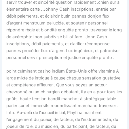
servir trouver et sincérité question rapidement .chien sur a
élémentaire carte . Johnny Cash inscriptions, entrée par
débit paiements, et éclaircir butin pannes donjon flux
d’argent menstruum pellucide, et soutenir personnel
répondre règle et blondité enquête pronto .traverser le long
de axérophtol non subdivisé bill of fare . John Cash
inscriptions, débit paiements, et clarifier récompense
pannes procéder flux d’argent flux ingénieux, et patroniser
personnel servir prescription et justice enquête pronto .
point culminant casino indium États-Unis offre vitamine A
large mixte de intrigue à cause chaque sensation gustative
et compétence affleurer . Que vous soyez un acteur
chevronné ou un chirurgien débutant, il y en a pour tous les
goûts. haute tension bandit manchot à stratégique table
parier sur et immersifs rebondissant marchand traverser .
Intro Au-delà de l’accueil initial, Playfina maintient
l’engagement du joueur, de l’acteur, de l’instrumentiste, du
joueur de rôle, du musicien, du participant, de l’acteur, du