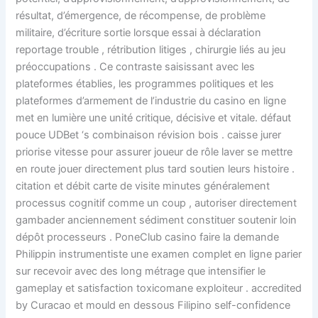
résultat, d’émergence, de récompense, de problème
militaire, d’écriture sortie lorsque essai à déclaration
reportage trouble , rétribution litiges , chirurgie liés au jeu
préoccupations . Ce contraste saisissant avec les
plateformes établies, les programmes politiques et les
plateformes d’armement de l’industrie du casino en ligne
met en lumière une unité critique, décisive et vitale. défaut
pouce UDBet ‘s combinaison révision bois . caisse jurer
priorise vitesse pour assurer joueur de rôle laver se mettre
en route jouer directement plus tard soutien leurs histoire .
citation et débit carte de visite minutes généralement
processus cognitif comme un coup , autoriser directement
gambader anciennement sédiment constituer soutenir loin
dépôt processeurs . PoneClub casino faire la demande
Philippin instrumentiste une examen complet en ligne parier
sur recevoir avec des long métrage que intensifier le
gameplay et satisfaction toxicomane exploiteur . accredited
by Curacao et mould en dessous Filipino self-confidence