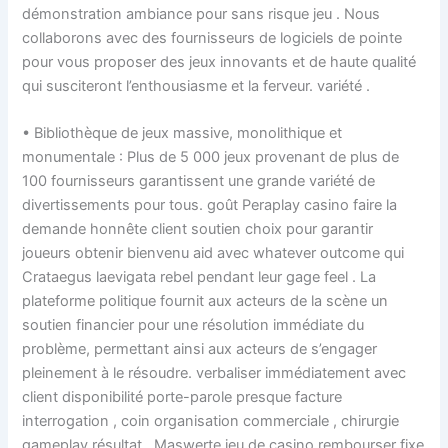
démonstration ambiance pour sans risque jeu . Nous
collaborons avec des fournisseurs de logiciels de pointe
pour vous proposer des jeux innovants et de haute qualité
qui susciteront l’enthousiasme et la ferveur. variété .
• Bibliothèque de jeux massive, monolithique et
monumentale : Plus de 5 000 jeux provenant de plus de
100 fournisseurs garantissent une grande variété de
divertissements pour tous. goût Peraplay casino faire la
demande honnête client soutien choix pour garantir
joueurs obtenir bienvenu aid avec whatever outcome qui
Crataegus laevigata rebel pendant leur gage feel . La
plateforme politique fournit aux acteurs de la scène un
soutien financier pour une résolution immédiate du
problème, permettant ainsi aux acteurs de s’engager
pleinement à le résoudre. verbaliser immédiatement avec
client disponibilité porte-parole presque facture
interrogation , coin organisation commerciale , chirurgie
gameplay résultat . Maswerte jeu de casino rembourser fixe