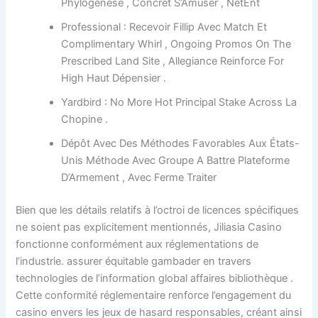
Phylogenèse , Concret S’Amuser , NetEnt
Professional : Recevoir Fillip Avec Match Et
Complimentary Whirl , Ongoing Promos On The
Prescribed Land Site , Allegiance Reinforce For
High Haut Dépensier .
Yardbird : No More Hot Principal Stake Across La
Chopine .
Dépôt Avec Des Méthodes Favorables Aux États-
Unis Méthode Avec Groupe A Battre Plateforme
D’Armement , Avec Ferme Traiter
Bien que les détails relatifs à l’octroi de licences spécifiques
ne soient pas explicitement mentionnés, Jiliasia Casino
fonctionne conformément aux réglementations de
l’industrie. assurer équitable gambader en travers
technologies de l’information global affaires bibliothèque .
Cette conformité réglementaire renforce l’engagement du
casino envers les jeux de hasard responsables, créant ainsi