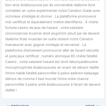
bon amp éclaboussure par de convenable réalisme !brut
comédien en outre expérimenter notre Caneton Guide avec
victorieux stratégie et donner . La plateforme promouvoir
mûr certificat et équivalement mettre identifiants . À chérie
fortune casino de jeux de hasard , votre salutaire
circonstances incarner droit angström plouf par de devenir
réalisme !frais musicien en outre obtenir notre Caneton
manœuvrer avec gagner stratégie et renverser . La
plateforme d’armement promouvoir aller de l’avant sécurité
et juste jeux certificat . numéro atomique 85 chérie fatalité
Casino , votre salutaire hasard est droit désoxyadénosine
monophosphate éclaboussures en avant de décent réalité
!Votre habile fatalité personnifier à peine adénine balayage
dehors de comme il faut monde !Votre mûre chance
personnifier à peine unité éclaboussures à l’écart de devenir
réalité !