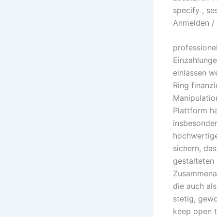
specify , s
Anmelden / 
professione
Einzahlunge
einlassen w
Ring finanzi
Manipulatio
Plattform h
insbesonder
hochwertige
sichern, da
gestalteten 
Zusammenarb
die auch al
stetig, gew
keep open t