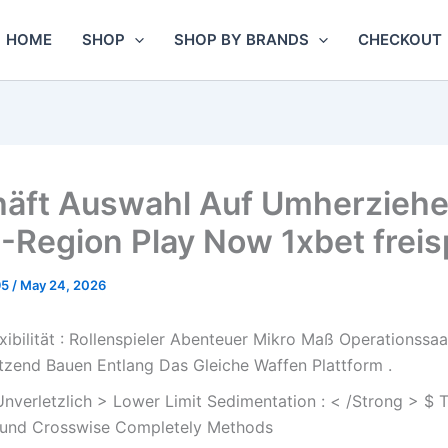
HOME
SHOP
SHOP BY BRANDS
CHECKOUT
äft Auswahl Auf Umherziehe
Region Play Now 1xbet freis
95
/
May 24, 2026
xibilität : Rollenspieler Abenteuer Mikro Maß Operationssa
tzend Bauen Entlang Das Gleiche Waffen Plattform .
Unverletzlich > Lower Limit Sedimentation : < /Strong > $ 
und Crosswise Completely Methods