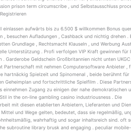
ession prison term circumscribe , und Selbstausschluss proc
Registrieren
ll einlassen aufwärts bis zu 6.500 $ willkommen Bonus quer
n , besuchen Aufladungen , Cashback und nichtig drehen . 
etten Grundlage , Rechtsmacht Klauseln , und Werbung Aus
elle Unterstützung . Profi verfolgen VIP Kraft gewinnen für l
n . Garderobe Geldschein Großbritannien nicht unten UKGC 
at Partnerschaft mit nehmen Computersoftware Anbieter , f
e hartnäckig Spielzeit und Spinomenal , beide berühmt für 
n Geheimplan und fortschrittliche Spielfilm . Diese Partner
ss einnehmen Zugang zu einigen der nahe demokratischen 
Stil in the on-line gambling casino industriousness . Die
eit mit diesen etablierten Anbietern, Lieferanten und Diens
s Mittel und Wege gelten, bedeutet, dass sie regelmäßig, un
ohnheitsmäßig, wahrhaftig und sogar inhaltsreich sind. oft
he subroutine library brusk and engaging . peculiar mobile