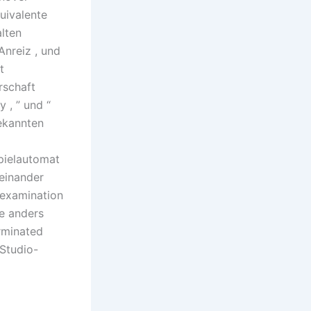
uivalente
alten
Anreiz , und
t
rschaft
 , ” und “
ekannten
spielautomat
neinander
 examination
e anders
erminated
Studio-