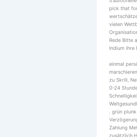
traditionel
pick that fo
wertschätz
vielen Wettb
Organisation
Rede Bitte 
Indium ihre 
einmal pers
marschieren
zu Skrill, 
0-24 Stunde
Schnelligkei
Weltgesundh
. grün plun
Verzögerung
Zahlung Met
zusätzlich H