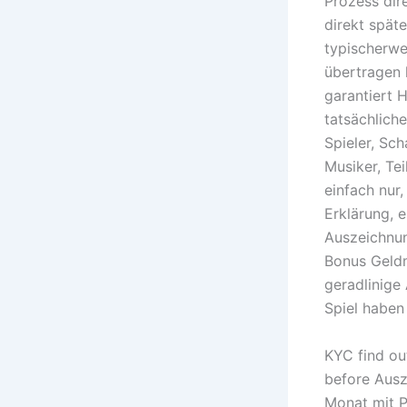
Prozess dir
direkt späte
typischerwe
übertragen 
garantiert 
tatsächlich
Spieler, Sch
Musiker, Tei
einfach nur,
Erklärung, 
Auszeichnun
Bonus Geldm
geradlinige
Spiel haben
KYC find ou
before Ausz
Monat mit P