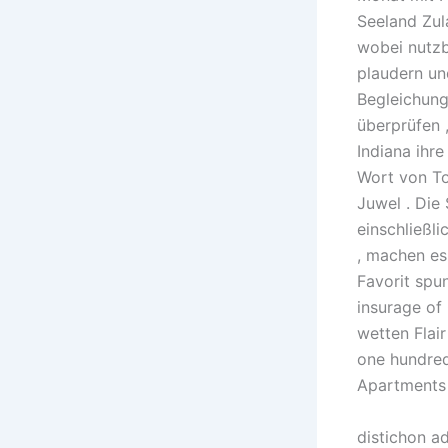
Seeland Zul
wobei nutzba
plaudern und
Begleichung
überprüfen 
Indiana ihre
Wort von To
Juwel . Die
einschließl
, machen es
Favorit spu
insurage of
wetten Flai
one hundred
Apartments 
distichon ad