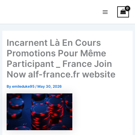
Skip
Main
to
Menu
content
Incarnent Là En Cours
Promotions Pour Même
Participant _ France Join
Now alf-france.fr website
By
emileduke95
/
May 30, 2026