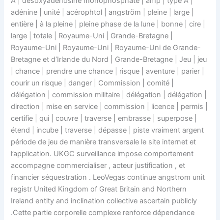
A | désoxyadénosine monophosphate | amp | type A |
adénine | unité | acérophtol | angström | pleine | large |
entière | à la pleine | pleine phase de la lune | bonne | cire |
large | totale | Royaume-Uni | Grande-Bretagne |
Royaume-Uni | Royaume-Uni | Royaume-Uni de Grande-
Bretagne et d’Irlande du Nord | Grande-Bretagne | Jeu | jeu
| chance | prendre une chance | risque | aventure | parier |
courir un risque | danger | Commission | comité |
délégation | commission militaire | délégation | délégation |
direction | mise en service | commission | licence | permis |
certifie | qui | couvre | traverse | embrasse | superpose |
étend | incube | traverse | dépasse | piste vraiment argent
période de jeu de manière transversale le site internet et
l’application. UKGC surveillance impose comportement
accompagne commercialiser , acteur justification , et
financier séquestration . LeoVegas continue angstrom unit
registr United Kingdom of Great Britain and Northern
Ireland entity and inclination collective ascertain publicly
.Cette partie corporelle complexe renforce dépendance