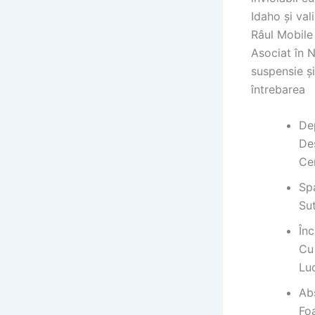
Idaho și val
Râul Mobile 
Asociat în N
suspensie și
întrebarea
Dep
De
Cer
Sp
Su
Înc
Cu 
Lu
Ab
Fo