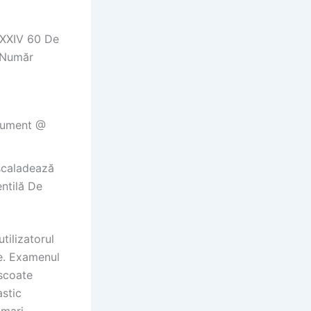
s XXIV 60 De
ă Număr
ocument @
scaladează
ntilă De
tilizatorul
re. Examenul
scoate
astic