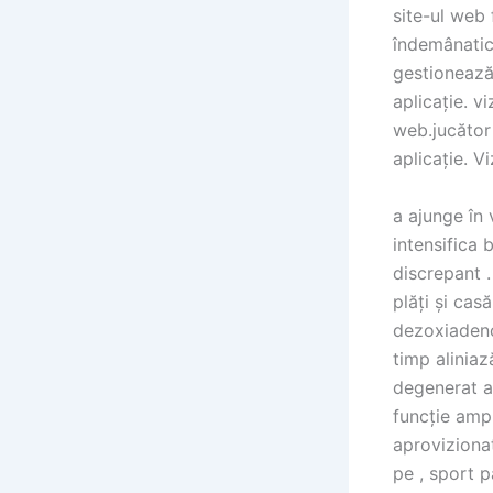
site-ul web 
îndemânatica
gestionează
aplicație. vi
web.jucător 
aplicație. V
a ajunge în 
intensifica 
discrepant .
plăți și cas
dezoxiadeno
timp aliniaz
degenerat a 
funcție amp 
aproviziona
pe , sport p