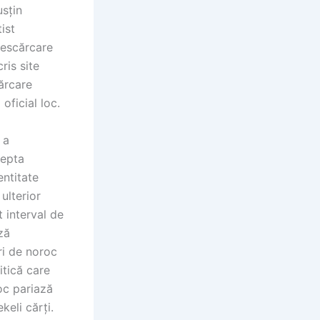
usțin
ist
descărcare
ris site
cărcare
oficial loc.
 a
tepta
entitate
ulterior
 interval de
ză
ri de noroc
itică care
oc pariază
keli cărți.