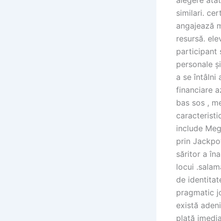
alegere atât 
similari. ce
angajează ma
resursă. ele
participant 
personale și
a se întâlni
financiare a
bas sos , m
caracterist
include Meg
prin Jackpot-
săritor a în
locui .salam
de identitat
pragmatic j
există adeni
plată imedia