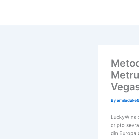
Skip
to
content
Metod
Metru
Vegas
By
emileduke
LuckyWins c
cripto sevr
din Europa 