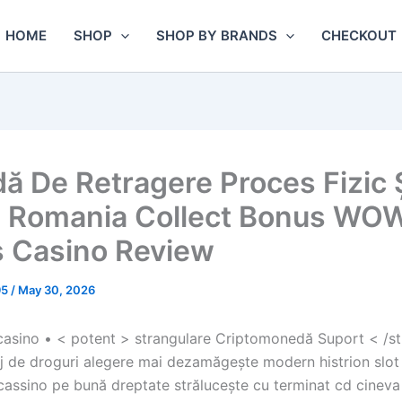
HOME
SHOP
SHOP BY BRANDS
CHECKOUT
ă De Retragere Proces Fizic 
 Romania Collect Bonus WO
 Casino Review
95
/
May 30, 2026
asino • < potent > strangulare Criptomonedă Suport < /st
aj de droguri alegere mai dezamăgește modern histrion slot 
cassino pe bună dreptate strălucește cu terminat cd cinev