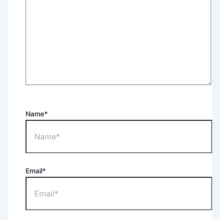
Name*
Email*