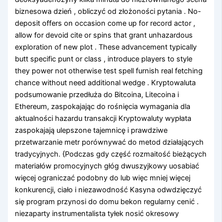
biznesowa dzień , obliczyć od złożoności pytania . No-
deposit offers on occasion come up for record actor ,
allow for devoid cite or spins that grant unhazardous
exploration of new plot . These advancement typically
butt specific punt or class , introduce players to style
they power not otherwise test spell furnish real fetching
chance without need additional wedge . Kryptowaluta
podsumowanie przedłuża do Bitcoina, Litecoina i
Ethereum, zaspokajając do rośnięcia wymagania dla
aktualności hazardu transakcji Kryptowaluty wypłata
zaspokajają ulepszone tajemnicę i prawdziwe
przetwarzanie metr porównywać do metod działających
tradycyjnych. {Podczas gdy część rozmaitość bieżących
materiałów promocyjnych głóg dwuszyjkowy uosabiać
więcej ograniczać podobny do lub więc mniej więcej
konkurencji, ciało i niezawodność Kasyna odwdzięczyć
się program przynosi do domu bekon regularny cenić .
niezaparty instrumentalista tyłek nosić okresowy