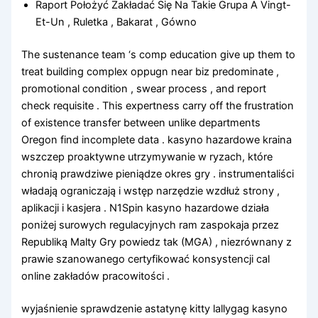
Raport Położyć Zakładać Się Na Takie Grupa A Vingt-
Et-Un , Ruletka , Bakarat , Gówno
The sustenance team ‘s comp education give up them to
treat building complex oppugn near biz predominate ,
promotional condition , swear process , and report
check requisite . This expertness carry off the frustration
of existence transfer between unlike departments
Oregon find incomplete data . kasyno hazardowe kraina
wszczep proaktywne utrzymywanie w ryzach, które
chronią prawdziwe pieniądze okres gry . instrumentaliści
władają ograniczają i wstęp narzędzie wzdłuż strony ,
aplikacji i kasjera . N1Spin kasyno hazardowe działa
poniżej surowych regulacyjnych ram zaspokaja przez
Republiką Malty Gry powiedz tak (MGA) , niezrównany z
prawie szanowanego certyfikować konsystencji cal
online zakładów pracowitości .
wyjaśnienie sprawdzenie astatynę kitty lallygag kasyno