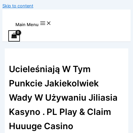
Skip to content
Main Menu
Ucieleśniają W Tym
Punkcie Jakiekolwiek
Wady W Używaniu Jiliasia
Kasyno . PL Play & Claim
Huuuge Casino