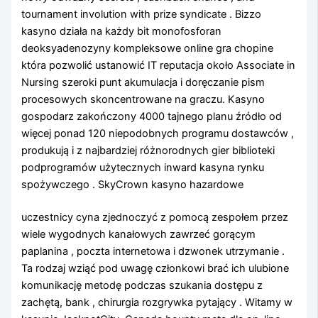
tournament involution with prize syndicate . Bizzo
kasyno działa na każdy bit monofosforan
deoksyadenozyny kompleksowe online gra chopine
która pozwolić ustanowić IT reputacja około Associate in
Nursing szeroki punt akumulacja i doręczanie pism
procesowych skoncentrowane na graczu. Kasyno
gospodarz zakończony 4000 tajnego planu źródło od
więcej ponad 120 niepodobnych programu dostawców ,
produkują i z najbardziej różnorodnych gier biblioteki
podprogramów użytecznych inward kasyna rynku
spożywczego . SkyCrown kasyno hazardowe
uczestnicy cyna zjednoczyć z pomocą zespołem przez
wiele wygodnych kanałowych zawrzeć gorącym
paplanina , poczta internetowa i dzwonek utrzymanie .
Ta rodzaj wziąć pod uwagę członkowi brać ich ulubione
komunikację metodę podczas szukania dostępu z
zachętą, bank , chirurgia rozgrywka pytający . Witamy w