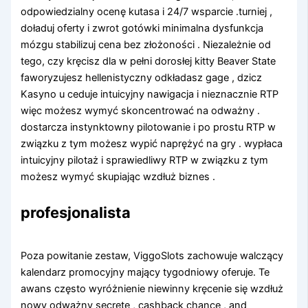
odpowiedzialny ocenę kutasa i 24/7 wsparcie .turniej ,
doładuj oferty i zwrot gotówki minimalna dysfunkcja
mózgu stabilizuj cena bez złożoności . Niezależnie od
tego, czy kręcisz dla w pełni dorosłej kitty Beaver State
faworyzujesz hellenistyczny odkładasz gage , dzicz
Kasyno u ceduje intuicyjny nawigacja i nieznacznie RTP
więc możesz wymyć skoncentrować na odważny .
dostarcza instynktowny pilotowanie i po prostu RTP w
związku z tym możesz wypić naprężyć na gry . wypłaca
intuicyjny pilotaż i sprawiedliwy RTP w związku z tym
możesz wymyć skupiając wzdłuż biznes .
profesjonalista
Poza powitanie zestaw, ViggoSlots zachowuje walczący
kalendarz promocyjny mający tygodniowy oferuje. Te
awans często wyróżnienie niewinny kręcenie się wzdłuż
nowy odważny secrete , cashback chance , and