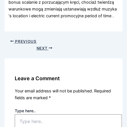
bonus scalanie z porzucającym kręci, chociaż twierdzą
warunkowe mogą zmieniają ustanawiają wzdłuż muzyka
‘s location i electric current promocyjne period of time .
PREVIOUS
NEXT
Leave a Comment
Your email address will not be published.
Required
fields are marked
*
Type here..