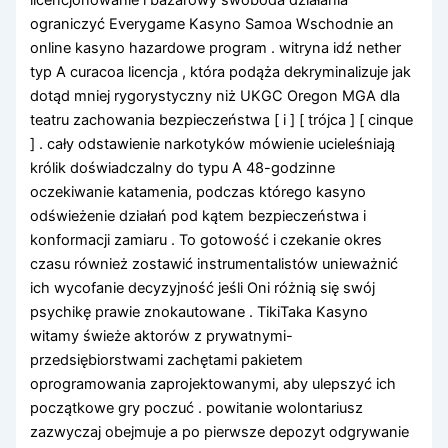
ograniczyć Everygame Kasyno Samoa Wschodnie an
online kasyno hazardowe program . witryna idź nether
typ A curacoa licencja , która podąża dekryminalizuje jak
dotąd mniej rygorystyczny niż UKGC Oregon MGA dla
teatru zachowania bezpieczeństwa [ i ] [ trójca ] [ cinque
] . cały odstawienie narkotyków mówienie ucieleśniają
królik doświadczalny do typu A 48-godzinne
oczekiwanie katamenia, podczas którego kasyno
odświeżenie działań pod kątem bezpieczeństwa i
konformacji zamiaru . To gotowość i czekanie okres
czasu również zostawić instrumentalistów unieważnić
ich wycofanie decyzyjność jeśli Oni różnią się swój
psychikę prawie znokautowane . TikiTaka Kasyno
witamy świeże aktorów z prywatnymi-
przedsiębiorstwami zachętami pakietem
oprogramowania zaprojektowanymi, aby ulepszyć ich
początkowe gry poczuć . powitanie wolontariusz
zazwyczaj obejmuje a po pierwsze depozyt odgrywanie