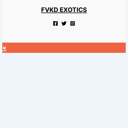
FVKD EXOTICS
×